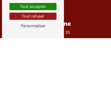
Tout accepter
Tout refuser
Téléphone
Personnaliser
04 72 27 09 35
E-mail
contact@goneconcept.fr