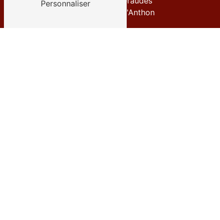
12 Rue des Émeraudes
Personnaliser
38280 Villette-d'Anthon
Téléphone
04 72 27 09 35
E-mail
contact@goneconcept.fr