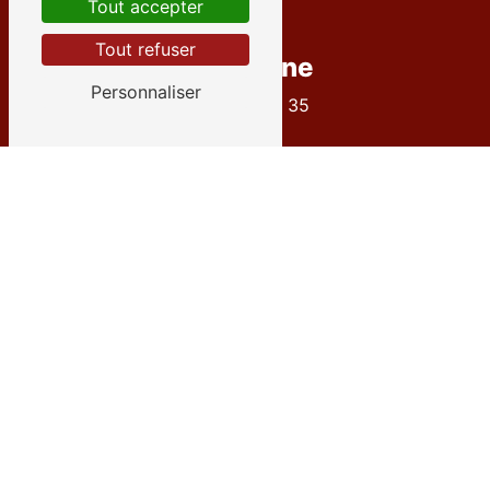
Tout accepter
Tout refuser
Téléphone
Personnaliser
04 72 27 09 35
E-mail
contact@goneconcept.fr