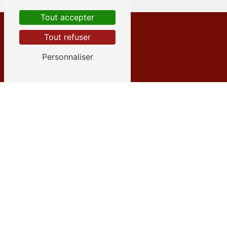
Tout accepter
Tout refuser
Personnaliser
Adresse
12 Rue des Émeraudes
38280 Villette-d'Anthon
Téléphone
04 72 27 09 35