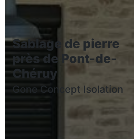
Sablage de pierre
près de Pont-de-
Chéruy
Gone Concept Isolation