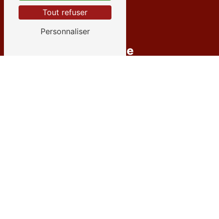
Tout refuser
Personnaliser
Adresse
12 Rue des Émeraudes
38280 Villette-d'Anthon
Téléphone
04 72 27 09 35