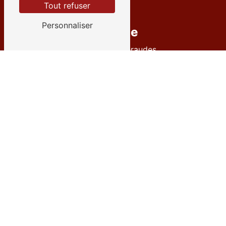
Tout refuser
Personnaliser
Adresse
12 Rue des Émeraudes
38280 Villette-d'Anthon
Téléphone
04 72 27 09 35