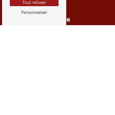
Tout refuser
Personnaliser
Adresse
12 Rue des Émeraudes
38280 Villette-d'Anthon
Téléphone
04 72 27 09 35