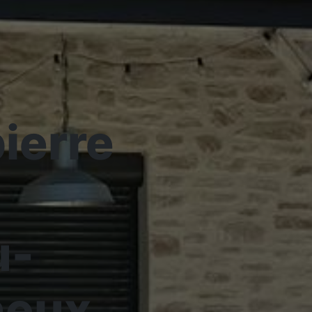
ierre
u-
neux