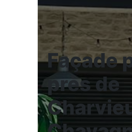
Façade p
près de
Charvie
Chavag