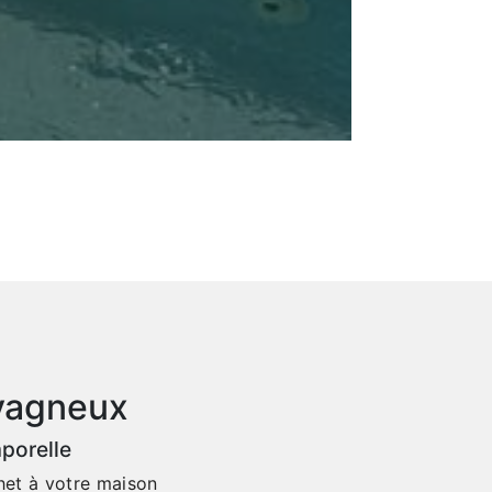
avagneux
porelle
het à votre maison